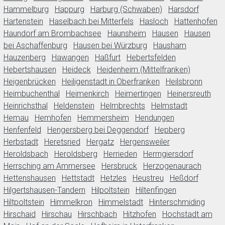
Hammelburg
Happurg
Harburg (Schwaben)
Harsdorf
Hartenstein
Haselbach bei Mitterfels
Hasloch
Hattenhofen
Haundorf am Brombachsee
Haunsheim
Hausen
Hausen
bei Aschaffenburg
Hausen bei Würzburg
Hausham
Hauzenberg
Hawangen
Haßfurt
Hebertsfelden
Hebertshausen
Heideck
Heidenheim (Mittelfranken)
Heigenbrücken
Heiligenstadt in Oberfranken
Heilsbronn
Heimbuchenthal
Heimenkirch
Heimertingen
Heinersreuth
Heinrichsthal
Heldenstein
Helmbrechts
Helmstadt
Hemau
Hemhofen
Hemmersheim
Hendungen
Henfenfeld
Hengersberg bei Deggendorf
Hepberg
Herbstadt
Heretsried
Hergatz
Hergensweiler
Heroldsbach
Heroldsberg
Herrieden
Herrngiersdorf
Herrsching am Ammersee
Hersbruck
Herzogenaurach
Hettenshausen
Hettstadt
Hetzles
Heustreu
Heßdorf
Hilgertshausen-Tandern
Hilpoltstein
Hiltenfingen
Hiltpoltstein
Himmelkron
Himmelstadt
Hinterschmiding
Hirschaid
Hirschau
Hirschbach
Hitzhofen
Hochstadt am