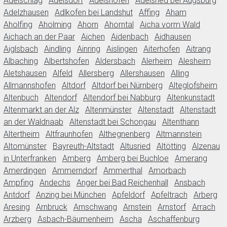
Adelschlag
Adelsdorf
Adelshofen
Adelsried bei Augsburg
Adelzhausen
Adlkofen bei Landshut
Affing
Aham
Aholfing
Aholming
Ahorn
Ahorntal
Aicha vorm Wald
Aichach an der Paar
Aichen
Aidenbach
Aidhausen
Aiglsbach
Aindling
Ainring
Aislingen
Aiterhofen
Aitrang
Albaching
Albertshofen
Aldersbach
Alerheim
Alesheim
Aletshausen
Alfeld
Allersberg
Allershausen
Alling
Allmannshofen
Altdorf
Altdorf bei Nürnberg
Alteglofsheim
Altenbuch
Altendorf
Altendorf bei Nabburg
Altenkunstadt
Altenmarkt an der Alz
Altenmünster
Altenstadt
Altenstadt
an der Waldnaab
Altenstadt bei Schongau
Altenthann
Altertheim
Altfraunhofen
Althegnenberg
Altmannstein
Altomünster
Bayreuth-Altstadt
Altusried
Altötting
Alzenau
in Unterfranken
Amberg
Amberg bei Buchloe
Amerang
Amerdingen
Ammerndorf
Ammerthal
Amorbach
Ampfing
Andechs
Anger bei Bad Reichenhall
Ansbach
Antdorf
Anzing bei München
Apfeldorf
Apfeltrach
Arberg
Aresing
Arnbruck
Arnschwang
Arnstein
Arnstorf
Arrach
Arzberg
Asbach-Bäumenheim
Ascha
Aschaffenburg