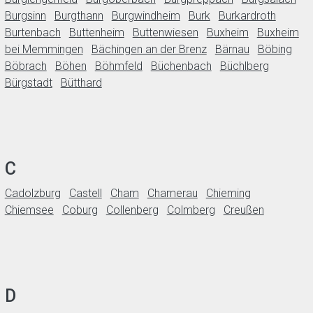
Burgsinn
Burgthann
Burgwindheim
Burk
Burkardroth
Burtenbach
Buttenheim
Buttenwiesen
Buxheim
Buxheim
bei Memmingen
Bächingen an der Brenz
Bärnau
Böbing
Böbrach
Böhen
Böhmfeld
Büchenbach
Büchlberg
Bürgstadt
Bütthard
C
Cadolzburg
Castell
Cham
Chamerau
Chieming
Chiemsee
Coburg
Collenberg
Colmberg
Creußen
D