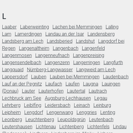
L
Laaber
Laberweinting
Lachen bei Memmingen
Lalling
Lam
Lamerdingen
Landau an der Isar
Landensberg
Landsberg am Lech
Landsberied
Landshut
Langdorf bei
Regen
Langenaltheim
Langenbach
Langenfeld
Langenmosen
Langenneufnach
Langenpreising
Langensendelbach
Langenzenn
Langerringen
Langfurth
Langquaid
Nürnberg-Langwasser
Langweid am Lech
Lappersdorf
Lauben
Lauben bei Memmingen
Laudenbach
Lauf an der Pegnitz
Laufach
Laufen
Laugna
Lauingen
(Donau)
Lauter
Lauterhofen
Lautertal
Lautrach
Lechbruck am See
Augsburg-Lechhausen
Legau
Lehrberg
Leiblfing
Leidersbach
Leinach
Leinburg
Leipheim
Lengdorf
Lengenwang
Lenggries
Lenting
Leonberg
Leuchtenberg
Leupoldsgrün
Leutenbach
Leutershausen
Lichtenau
Lichtenberg
Lichtenfels
Lindau