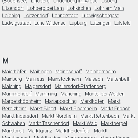
(Bodensee)
Lindberg
Lindenberg im Allgäu
Lisberg
Litzendorf
Lohberg bei Lam
Lohkirchen
Lohr am Main
Loiching
Loitzendorf
Lonnerstadt
Ludwigschorgast
Ludwigsstadt
Luhe-Wildenau
Lupburg
Lutzingen
Lülsfeld
M
Maierhöfen
Maihingen
Mainaschaff
Mainbernheim
Mainburg
Mainleus
Mainstockheim
Maisach
Maitenbeth
Malching
Malgersdorf
Mallersdorf-Pfaffenberg
Mammendorf
Mamming
Manching
Mantel bei Weiden
Margetshöchheim
Mariaposching
Marklkofen
Markt
Berolzheim
Markt Bibart
Markt Einersheim
Markt Erlbach
Markt Indersdorf
Markt Nordheim
Markt Rettenbach
Markt
Schwaben
Markt Taschendorf
Markt Wald
Marktbergel
Marktbreit
Marktgraitz
Marktheidenfeld
Marktl