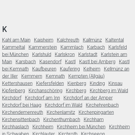
K
Kahl am Main
Kaisheim
Kalchreuth
Kallmünz
Kaltental
Kammeltal
Kammerstein
Kammlach
Karbach
Karlsfeld
bei München
Karlshuld
Karlskron
Karlstadt
Karlstein am
Main
Karsbach
Kasendorf
Kastl
Kastl bei Amberg
Kastl
bei Kemnath
Kaufbeuren
Kaufering
Kelheim
Kellmünz an
der Iller
Kemmern
Kemnath
Kempten (Allgäu)
Kettershausen
Kiefersfelden
Kienberg
Kinding
Kinsau
Kipfenberg
Kirchanschöring
Kirchberg
Kirchberg im Wald
Kirchdorf
Kirchdorf am Inn
Kirchdorf an der Amper
Kirchdorf bei Haag
Kirchdorf im Wald
Kirchehrenbach
Kirchendemenreuth
Kirchenlamitz
Kirchenpingarten
Kirchensittenbach
Kirchenthumbach
Kirchham
Kirchhaslach
Kirchheim
Kirchheim bei München
Kirchheim
in Schwaben
Kirchlauter
Kirchroth
Kirchseeon