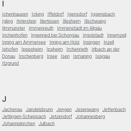
I
Ichenhausen
Icking
Iffeldorf
Igensdorf
Iggensbach
Igling
Ihrlerstein
Illertissen
Illesheim
Illschwang
Ilmmünster
Immenreuth
Immenstadt im Allgäu
Inchenhofen
Ingenried bei Schongau
Ingolstadt
Innernzell
Inning am Ammersee
Inning am Holz
Insingen
Inzell
Iphofen
Ippesheim
Ipsheim
Irchenrieth
Irlbach an der
Donau
Irschenberg
Irsee
Isen
Ismaning
Issigau
Itzgrund
J
Jachenau
Jandelsbrunn
Jengen
Jesenwang
Jettenbach
Jettingen-Scheppach
Jetzendorf
Johannesberg
Johanniskirchen
Julbach