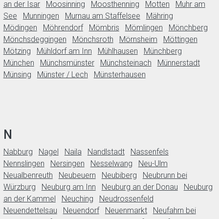
an der Isar
Moosinning
Moosthenning
Motten
Muhr am
See
Munningen
Murnau am Staffelsee
Mähring
Mödingen
Möhrendorf
Mömbris
Mömlingen
Mönchberg
Mönchsdeggingen
Mönchsroth
Mörnsheim
Möttingen
Mötzing
Mühldorf am Inn
Mühlhausen
Münchberg
München
Münchsmünster
Münchsteinach
Münnerstadt
Münsing
Münster / Lech
Münsterhausen
N
Nabburg
Nagel
Naila
Nandlstadt
Nassenfels
Nennslingen
Nersingen
Nesselwang
Neu-Ulm
Neualbenreuth
Neubeuern
Neubiberg
Neubrunn bei
Würzburg
Neuburg am Inn
Neuburg an der Donau
Neuburg
an der Kammel
Neuching
Neudrossenfeld
Neuendettelsau
Neuendorf
Neuenmarkt
Neufahrn bei