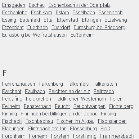
Ernsgaden
Eschau
Eschenbach in der Oberpfalz
Eschenlohe
Eschlkam
Eslarn
Esselbach
Essenbach
Essing
Estenfeld
Ettal
Ettenstatt
Ettringen
Etzelwang
Etzenricht
Euerbach
Euerdorf
Eurasburg bei Friedberg
Eurasburg bei Wolfratshausen
Eußenheim
F
Fahrenzhausen
Falkenberg
Falkenfels
Falkenstein
Farchant
Faulbach
Feichten an der Alz
Feilitzsch
Feldafing
Feldkirchen
Feldkirchen-Westerham
Fellen
Fellheim
Fensterbach
Feucht
Feuchtwangen
Fichtelberg
Finning
Finningen bei Dillingen an der Donau
Finsing
Fischach
Fischbachau
Fischen im Allgäu
Flachslanden
Fladungen
Flintsbach am Inn
Flossenbürg
Floß
Forchheim
Forheim
Forstern
Forstinning
Frammersbach