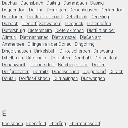
Dachau
Dachsbach
Daiting
Dammbach
Dasing
Deggendorf
Deining
Deiningen
Deisenhausen
Denkendorf
Denklingen
Dentlein am Forst
Dettelbach
Deuerling
Diebach
Diedorf (Schwaben)
Diespeck
Dietenhofen
Dietersburg
Dietersheim
Dieterskirchen
Dietfurt an der
Altmühl
Dietmannsried
Dietramszell
Dießen am
Ammersee
Dillingen an der Donau
Dingolfing
Dingolshausen
Dinkelsbühl
Dinkelscherben
Dirlewang
Dittelbrunn
Dittenheim
Dollnstein
Dombühl
Donaustauf
Donauwörth
Donnersdorf
Nürnberg-Doos
Dorfen
Dorfprozelten
Dormitz
Drachselsried
Duggendorf
Durach
Döhlau
Dörfles-Esbach
Dürrlauingen
Dürrwangen
E
Ebelsbach
Ebensfeld
Eberfing
Ebermannsdorf