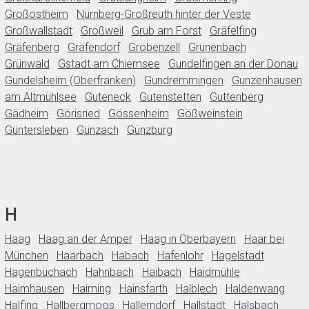
Großostheim
Nürnberg-Großreuth hinter der Veste
Großwallstadt
Großweil
Grub am Forst
Gräfelfing
Gräfenberg
Gräfendorf
Gröbenzell
Grünenbach
Grünwald
Gstadt am Chiemsee
Gundelfingen an der Donau
Gundelsheim (Oberfranken)
Gundremmingen
Gunzenhausen
am Altmühlsee
Guteneck
Gutenstetten
Guttenberg
Gädheim
Görisried
Gössenheim
Gößweinstein
Güntersleben
Günzach
Günzburg
H
Haag
Haag an der Amper
Haag in Oberbayern
Haar bei
München
Haarbach
Habach
Hafenlohr
Hagelstadt
Hagenbüchach
Hahnbach
Haibach
Haidmühle
Haimhausen
Haiming
Hainsfarth
Halblech
Haldenwang
Halfing
Hallbergmoos
Hallerndorf
Hallstadt
Halsbach