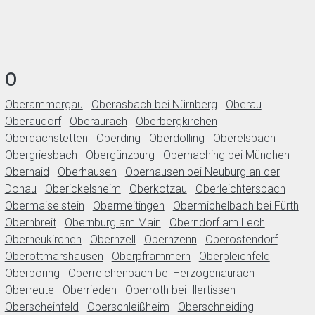
O
Oberammergau
Oberasbach bei Nürnberg
Oberau
Oberaudorf
Oberaurach
Oberbergkirchen
Oberdachstetten
Oberding
Oberdolling
Oberelsbach
Obergriesbach
Obergünzburg
Oberhaching bei München
Oberhaid
Oberhausen
Oberhausen bei Neuburg an der
Donau
Oberickelsheim
Oberkotzau
Oberleichtersbach
Obermaiselstein
Obermeitingen
Obermichelbach bei Fürth
Obernbreit
Obernburg am Main
Oberndorf am Lech
Oberneukirchen
Obernzell
Obernzenn
Oberostendorf
Oberottmarshausen
Oberpframmern
Oberpleichfeld
Oberpöring
Oberreichenbach bei Herzogenaurach
Oberreute
Oberrieden
Oberroth bei Illertissen
Oberscheinfeld
Oberschleißheim
Oberschneiding