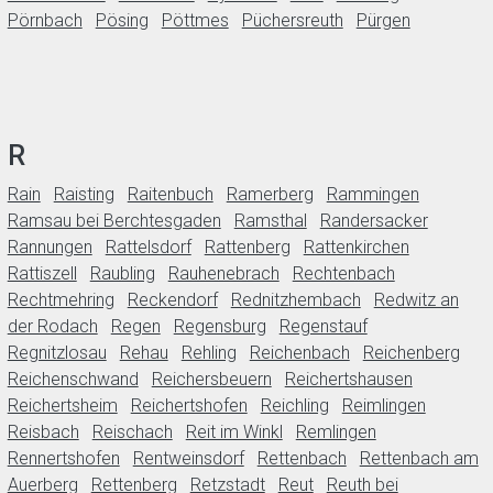
Pörnbach
Pösing
Pöttmes
Püchersreuth
Pürgen
R
Rain
Raisting
Raitenbuch
Ramerberg
Rammingen
Ramsau bei Berchtesgaden
Ramsthal
Randersacker
Rannungen
Rattelsdorf
Rattenberg
Rattenkirchen
Rattiszell
Raubling
Rauhenebrach
Rechtenbach
Rechtmehring
Reckendorf
Rednitzhembach
Redwitz an
der Rodach
Regen
Regensburg
Regenstauf
Regnitzlosau
Rehau
Rehling
Reichenbach
Reichenberg
Reichenschwand
Reichersbeuern
Reichertshausen
Reichertsheim
Reichertshofen
Reichling
Reimlingen
Reisbach
Reischach
Reit im Winkl
Remlingen
Rennertshofen
Rentweinsdorf
Rettenbach
Rettenbach am
Auerberg
Rettenberg
Retzstadt
Reut
Reuth bei