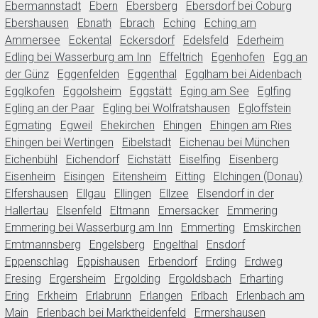
Ebermannstadt
Ebern
Ebersberg
Ebersdorf bei Coburg
Ebershausen
Ebnath
Ebrach
Eching
Eching am
Ammersee
Eckental
Eckersdorf
Edelsfeld
Ederheim
Edling bei Wasserburg am Inn
Effeltrich
Egenhofen
Egg an
der Günz
Eggenfelden
Eggenthal
Egglham bei Aidenbach
Egglkofen
Eggolsheim
Eggstätt
Eging am See
Eglfing
Egling an der Paar
Egling bei Wolfratshausen
Egloffstein
Egmating
Egweil
Ehekirchen
Ehingen
Ehingen am Ries
Ehingen bei Wertingen
Eibelstadt
Eichenau bei München
Eichenbühl
Eichendorf
Eichstätt
Eiselfing
Eisenberg
Eisenheim
Eisingen
Eitensheim
Eitting
Elchingen (Donau)
Elfershausen
Ellgau
Ellingen
Ellzee
Elsendorf in der
Hallertau
Elsenfeld
Eltmann
Emersacker
Emmering
Emmering bei Wasserburg am Inn
Emmerting
Emskirchen
Emtmannsberg
Engelsberg
Engelthal
Ensdorf
Eppenschlag
Eppishausen
Erbendorf
Erding
Erdweg
Eresing
Ergersheim
Ergolding
Ergoldsbach
Erharting
Ering
Erkheim
Erlabrunn
Erlangen
Erlbach
Erlenbach am
Main
Erlenbach bei Marktheidenfeld
Ermershausen