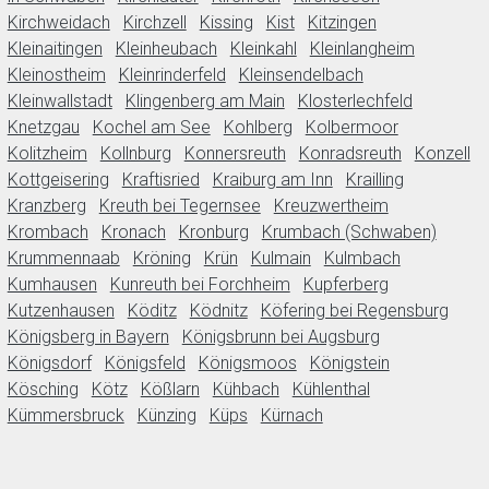
Kirchweidach
Kirchzell
Kissing
Kist
Kitzingen
Kleinaitingen
Kleinheubach
Kleinkahl
Kleinlangheim
Kleinostheim
Kleinrinderfeld
Kleinsendelbach
Kleinwallstadt
Klingenberg am Main
Klosterlechfeld
Knetzgau
Kochel am See
Kohlberg
Kolbermoor
Kolitzheim
Kollnburg
Konnersreuth
Konradsreuth
Konzell
Kottgeisering
Kraftisried
Kraiburg am Inn
Krailling
Kranzberg
Kreuth bei Tegernsee
Kreuzwertheim
Krombach
Kronach
Kronburg
Krumbach (Schwaben)
Krummennaab
Kröning
Krün
Kulmain
Kulmbach
Kumhausen
Kunreuth bei Forchheim
Kupferberg
Kutzenhausen
Köditz
Ködnitz
Köfering bei Regensburg
Königsberg in Bayern
Königsbrunn bei Augsburg
Königsdorf
Königsfeld
Königsmoos
Königstein
Kösching
Kötz
Kößlarn
Kühbach
Kühlenthal
Kümmersbruck
Künzing
Küps
Kürnach