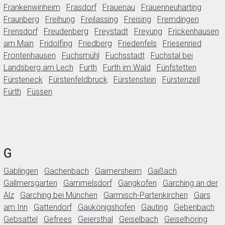
Frankenwinheim
Frasdorf
Frauenau
Frauenneuharting
Fraunberg
Freihung
Freilassing
Freising
Fremdingen
Frensdorf
Freudenberg
Freystadt
Freyung
Frickenhausen
am Main
Fridolfing
Friedberg
Friedenfels
Friesenried
Frontenhausen
Fuchsmühl
Fuchsstadt
Fuchstal bei
Landsberg am Lech
Furth
Furth im Wald
Fünfstetten
Fürsteneck
Fürstenfeldbruck
Fürstenstein
Fürstenzell
Fürth
Füssen
G
Gablingen
Gachenbach
Gaimersheim
Gaißach
Gallmersgarten
Gammelsdorf
Gangkofen
Garching an der
Alz
Garching bei München
Garmisch-Partenkirchen
Gars
am Inn
Gattendorf
Gaukönigshofen
Gauting
Gebenbach
Gebsattel
Gefrees
Geiersthal
Geiselbach
Geiselhöring