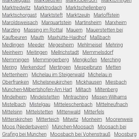
Marktleugast
Marktleuthen
Marktoberdorf
Marktoffingen
Marktredwitz
Marktrodach
Marktschellenberg
Marktschorgast
Marktsteft
Marktzeuln
Marloffstein
Maroldsweisach
Marquartstein
Martinsheim
Marxheim
Marzling
Massing im Rottal
Mauern
Mauerstetten bei
Kaufbeuren
Mauth
Maxhütte-Haidhof
Maßbach
Medlingen
Meeder
Megesheim
Mehlmeisel
Mehring
Meinheim
Meitingen
Mellrichstadt
Memmelsdorf
Memmingen
Memmingerberg
Mengkofen
Merching
Mering
Merkendorf
Mertingen
Mespelbrunn
Metten
Mettenheim
Michelau im Steigerwald
Michelau in
Oberfranken
Michelsneukirchen
Mickhausen
Miesbach
München-Milbertshofen-Am Hart
Miltach
Miltenberg
Mindelheim
Mindelstetten
Mintraching
Missen-Wilhams
Mistelbach
Mistelgau
Mitteleschenbach
Mittelneufnach
Mittelsinn
Mittelstetten
Mittenwald
Mitterfels
Mitterskirchen
Mitterteich
Mitwitz
Monheim
Moorenweis
Moos (Niederbayern)
München-Moosach
Moosach bei
Grafing bei München
Moosbach bei Vohenstrauß
Moosburg