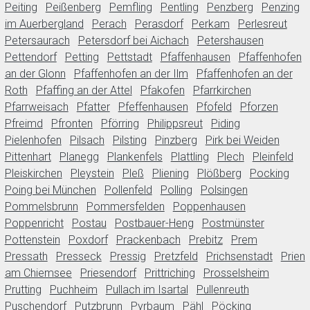
Peiting
Peißenberg
Pemfling
Pentling
Penzberg
Penzing
im Auerbergland
Perach
Perasdorf
Perkam
Perlesreut
Petersaurach
Petersdorf bei Aichach
Petershausen
Pettendorf
Petting
Pettstadt
Pfaffenhausen
Pfaffenhofen
an der Glonn
Pfaffenhofen an der Ilm
Pfaffenhofen an der
Roth
Pfaffing an der Attel
Pfakofen
Pfarrkirchen
Pfarrweisach
Pfatter
Pfeffenhausen
Pfofeld
Pforzen
Pfreimd
Pfronten
Pförring
Philippsreut
Piding
Pielenhofen
Pilsach
Pilsting
Pinzberg
Pirk bei Weiden
Pittenhart
Planegg
Plankenfels
Plattling
Plech
Pleinfeld
Pleiskirchen
Pleystein
Pleß
Pliening
Plößberg
Pocking
Poing bei München
Pollenfeld
Polling
Polsingen
Pommelsbrunn
Pommersfelden
Poppenhausen
Poppenricht
Postau
Postbauer-Heng
Postmünster
Pottenstein
Poxdorf
Prackenbach
Prebitz
Prem
Pressath
Presseck
Pressig
Pretzfeld
Prichsenstadt
Prien
am Chiemsee
Priesendorf
Prittriching
Prosselsheim
Prutting
Puchheim
Pullach im Isartal
Pullenreuth
Puschendorf
Putzbrunn
Pyrbaum
Pähl
Pöcking