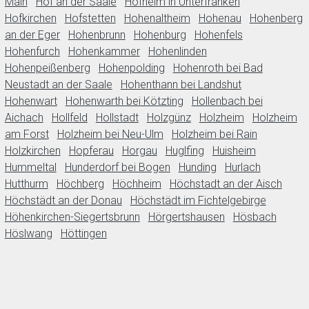
Main
Hof an der Saale
Hofheim in Unterfranken
Hofkirchen
Hofstetten
Hohenaltheim
Hohenau
Hohenberg
an der Eger
Hohenbrunn
Hohenburg
Hohenfels
Hohenfurch
Hohenkammer
Hohenlinden
Hohenpeißenberg
Hohenpolding
Hohenroth bei Bad
Neustadt an der Saale
Hohenthann bei Landshut
Hohenwart
Hohenwarth bei Kötzting
Hollenbach bei
Aichach
Hollfeld
Hollstadt
Holzgünz
Holzheim
Holzheim
am Forst
Holzheim bei Neu-Ulm
Holzheim bei Rain
Holzkirchen
Hopferau
Horgau
Huglfing
Huisheim
Hummeltal
Hunderdorf bei Bogen
Hunding
Hurlach
Hutthurm
Höchberg
Höchheim
Höchstadt an der Aisch
Höchstädt an der Donau
Höchstädt im Fichtelgebirge
Höhenkirchen-Siegertsbrunn
Hörgertshausen
Hösbach
Höslwang
Höttingen