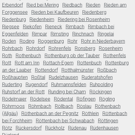
Erbendorf
Ried bei Mering
Riedbach
Rieden
Rieden am
Forggensee
Rieden bei Kaufbeuren
Riedenberg
Riedenburg
Riedenheim
Riedering bei Rosenheim
Riegsee
Riekofen
Rieneck
Rimbach
Rimbach bei
Eggenfelden
Rimpar
Rimsting
Rinchnach
Ringelai
Roden
Roding
Roggenburg
Rohr
Rohr in Niederbayern
Rohrbach
Rohrdorf
Rohrenfels
Ronsberg
Rosenheim
Roth
Rothenbuch
Rothenburg ob der Tauber
Rothenfels
Rott
Rott am Inn
Rottach-Egern
Rottenbuch
Rottenburg
an der Laaber
Rottendorf
Rotthalmünster
Roßbach
Roßhaupten
Roßtal
Rudelzhausen
Ruderatshofen
Ruderting
Rugendorf
Ruhmannsfelden
Ruhpolding
Ruhstorf an der Rott
Runding bei Cham
Röckingen
Rödelmaier
Rödelsee
Rödental
Röfingen
Rögling
Röhrmoos
Röhrnbach
Röllbach
Röslau
Röthenbach
(Allgäu)
Röthenbach an der Pegnitz
Röthlein
Röttenbach
bei Forchheim
Röttenbach bei Schwabach
Röttingen
Rötz
Rückersdorf
Rückholz
Rüdenau
Rüdenhausen