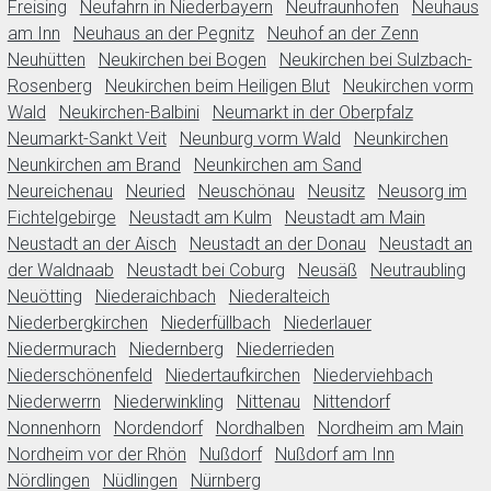
Freising
Neufahrn in Niederbayern
Neufraunhofen
Neuhaus
am Inn
Neuhaus an der Pegnitz
Neuhof an der Zenn
Neuhütten
Neukirchen bei Bogen
Neukirchen bei Sulzbach-
Rosenberg
Neukirchen beim Heiligen Blut
Neukirchen vorm
Wald
Neukirchen-Balbini
Neumarkt in der Oberpfalz
Neumarkt-Sankt Veit
Neunburg vorm Wald
Neunkirchen
Neunkirchen am Brand
Neunkirchen am Sand
Neureichenau
Neuried
Neuschönau
Neusitz
Neusorg im
Fichtelgebirge
Neustadt am Kulm
Neustadt am Main
Neustadt an der Aisch
Neustadt an der Donau
Neustadt an
der Waldnaab
Neustadt bei Coburg
Neusäß
Neutraubling
Neuötting
Niederaichbach
Niederalteich
Niederbergkirchen
Niederfüllbach
Niederlauer
Niedermurach
Niedernberg
Niederrieden
Niederschönenfeld
Niedertaufkirchen
Niederviehbach
Niederwerrn
Niederwinkling
Nittenau
Nittendorf
Nonnenhorn
Nordendorf
Nordhalben
Nordheim am Main
Nordheim vor der Rhön
Nußdorf
Nußdorf am Inn
Nördlingen
Nüdlingen
Nürnberg