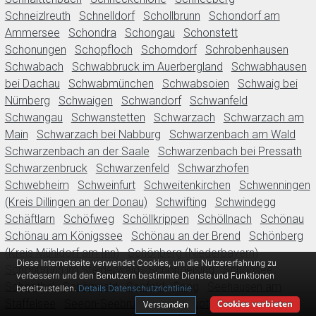
Schneizlreuth
Schnelldorf
Schollbrunn
Schondorf am
Ammersee
Schondra
Schongau
Schonstett
Schonungen
Schopfloch
Schorndorf
Schrobenhausen
Schwabach
Schwabbruck im Auerbergland
Schwabhausen
bei Dachau
Schwabmünchen
Schwabsoien
Schwaig bei
Nürnberg
Schwaigen
Schwandorf
Schwanfeld
Schwangau
Schwanstetten
Schwarzach
Schwarzach am
Main
Schwarzach bei Nabburg
Schwarzenbach am Wald
Schwarzenbach an der Saale
Schwarzenbach bei Pressath
Schwarzenbruck
Schwarzenfeld
Schwarzhofen
Schwebheim
Schweinfurt
Schweitenkirchen
Schwenningen
(Kreis Dillingen an der Donau)
Schwifting
Schwindegg
Schäftlarn
Schöfweg
Schöllkrippen
Schöllnach
Schönau
Schönau am Königssee
Schönau an der Brend
Schönberg
(Kreis Mühldorf am Inn)
Schönberg (Niederbayern)
Diese Internetseite verwendet Cookies, um die Nutzererfahrung zu
Schönbrunn im Steigerwald
Schöngeising
Schönsee
verbessern und den Benutzern bestimmte Dienste und Funktionen
Schönthal
Schönwald
Seefeld
Seeg
Seehausen am
bereitzustellen.
Details
Datenschutzrichtlinie
Staffelsee
Seeon-Seebruck
Seeshaupt
Segnitz
Cookies verbieten
Verstanden