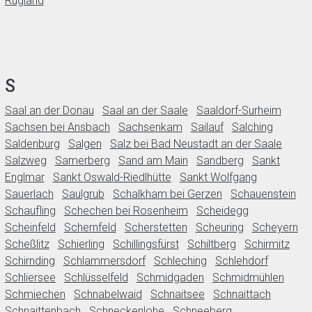
Rügland
S
Saal an der Donau
Saal an der Saale
Saaldorf-Surheim
Sachsen bei Ansbach
Sachsenkam
Sailauf
Salching
Saldenburg
Salgen
Salz bei Bad Neustadt an der Saale
Salzweg
Samerberg
Sand am Main
Sandberg
Sankt
Englmar
Sankt Oswald-Riedlhütte
Sankt Wolfgang
Sauerlach
Saulgrub
Schalkham bei Gerzen
Schauenstein
Schaufling
Schechen bei Rosenheim
Scheidegg
Scheinfeld
Schernfeld
Scherstetten
Scheuring
Scheyern
Scheßlitz
Schierling
Schillingsfürst
Schiltberg
Schirmitz
Schirnding
Schlammersdorf
Schleching
Schlehdorf
Schliersee
Schlüsselfeld
Schmidgaden
Schmidmühlen
Schmiechen
Schnabelwaid
Schnaitsee
Schnaittach
Schnaittenbach
Schneckenlohe
Schneeberg