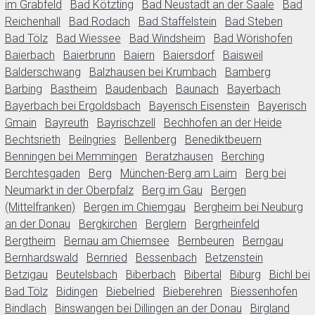
im Grabfeld
Bad Kötzting
Bad Neustadt an der Saale
Bad
Reichenhall
Bad Rodach
Bad Staffelstein
Bad Steben
Bad Tölz
Bad Wiessee
Bad Windsheim
Bad Wörishofen
Baierbach
Baierbrunn
Baiern
Baiersdorf
Baisweil
Balderschwang
Balzhausen bei Krumbach
Bamberg
Barbing
Bastheim
Baudenbach
Baunach
Bayerbach
Bayerbach bei Ergoldsbach
Bayerisch Eisenstein
Bayerisch
Gmain
Bayreuth
Bayrischzell
Bechhofen an der Heide
Bechtsrieth
Beilngries
Bellenberg
Benediktbeuern
Benningen bei Memmingen
Beratzhausen
Berching
Berchtesgaden
Berg
München-Berg am Laim
Berg bei
Neumarkt in der Oberpfalz
Berg im Gau
Bergen
(Mittelfranken)
Bergen im Chiemgau
Bergheim bei Neuburg
an der Donau
Bergkirchen
Berglern
Bergrheinfeld
Bergtheim
Bernau am Chiemsee
Bernbeuren
Berngau
Bernhardswald
Bernried
Bessenbach
Betzenstein
Betzigau
Beutelsbach
Biberbach
Bibertal
Biburg
Bichl bei
Bad Tölz
Bidingen
Biebelried
Bieberehren
Biessenhofen
Bindlach
Binswangen bei Dillingen an der Donau
Birgland