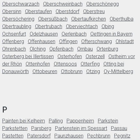
Oberschwarzach
Oberschweinbach
Oberschönegg
Obersinn
Oberstaufen
Oberstdorf
Oberstreu
Obersöchering
Obersüßbach
Obertaufkirchen
Oberthulba
Obertraubling
Obertrubach
Oberviechtach
Obing
Ochsenfurt
Odelzhausen
Oerlenbach
Oettingen in Bayern
Offenberg
Offenhausen
Offingen
Ofterschwang
Ohlstadt
Ohrenbach
Olching
Opfenbach
Ornbau
Ortenburg
Osterberg bei Illertissen
Osterhofen
Osterzell
Ostheim vor
der Rhön
Ottenhofen
Ottensoos
Otterfing
Otting bei
Donauwörth
Ottobeuren
Ottobrunn
Otzing
Oy-Mittelberg
P
Painten bei Kelheim
Palling
Pappenheim
Parkstein
Parkstetten
Parsberg
Partenstein im Spessart
Passau
Pastetten
Patersdorf
Paunzhausen
Pechbrunn
Pegnitz