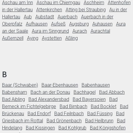
Aschau am Inn
Aschau im Chiemgau
Aschheim
Attenhofen
in der Hallertau
Attenkirchen
Atting bei Straubing
Au in der
Hallertau
Aub
Aubstadt
Auerbach
Auerbach in der
Oberpfalz
Aufhausen
Aufseß
Augsburg
Auhausen
Aura
an der Saale
Aura im Sinngrund
Aurach
Aurachtal
Außernzell
Aying
Aystetten
Aßling
B
Baar (Schwaben)
Baar-Ebenhausen
Babenhausen
Babensham
Bach an der Donau
Bachhagel
Bad Abbach
Bad Aibling
Bad Alexandersbad
Bad Bayersoien
Bad
Berneck im Fichtelgebirge
Bad Birnbach
Bad Bocklet
Bad
Brückenau
Bad Endorf
Bad Feilnbach
Bad Füssing
Bad
Griesbach im Rottal
Bad Grönenbach
Bad Heilbrunn
Bad
Hindelang
Bad Kissingen
Bad Kohlgrub
Bad Königshofen