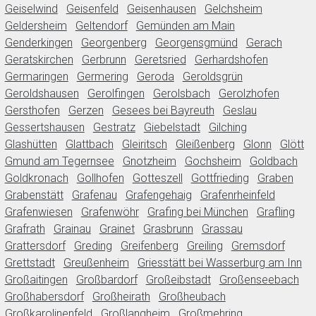
Geiselwind
Geisenfeld
Geisenhausen
Gelchsheim
Geldersheim
Geltendorf
Gemünden am Main
Genderkingen
Georgenberg
Georgensgmünd
Gerach
Geratskirchen
Gerbrunn
Geretsried
Gerhardshofen
Germaringen
Germering
Geroda
Geroldsgrün
Geroldshausen
Gerolfingen
Gerolsbach
Gerolzhofen
Gersthofen
Gerzen
Gesees bei Bayreuth
Geslau
Gessertshausen
Gestratz
Giebelstadt
Gilching
Glashütten
Glattbach
Gleiritsch
Gleißenberg
Glonn
Glött
Gmund am Tegernsee
Gnotzheim
Gochsheim
Goldbach
Goldkronach
Gollhofen
Gotteszell
Gottfrieding
Graben
Grabenstätt
Grafenau
Grafengehaig
Grafenrheinfeld
Grafenwiesen
Grafenwöhr
Grafing bei München
Grafling
Grafrath
Grainau
Grainet
Grasbrunn
Grassau
Grattersdorf
Greding
Greifenberg
Greiling
Gremsdorf
Grettstadt
Greußenheim
Griesstätt bei Wasserburg am Inn
Großaitingen
Großbardorf
Großeibstadt
Großenseebach
Großhabersdorf
Großheirath
Großheubach
Großkarolinenfeld
Großlangheim
Großmehring