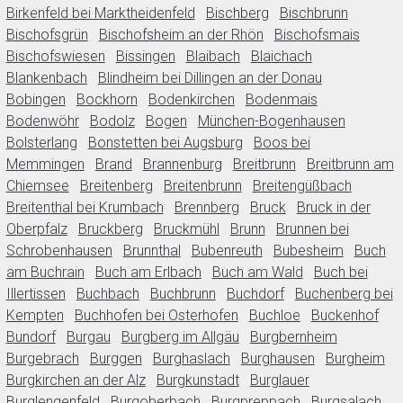
Birkenfeld bei Marktheidenfeld
Bischberg
Bischbrunn
Bischofsgrün
Bischofsheim an der Rhön
Bischofsmais
Bischofswiesen
Bissingen
Blaibach
Blaichach
Blankenbach
Blindheim bei Dillingen an der Donau
Bobingen
Bockhorn
Bodenkirchen
Bodenmais
Bodenwöhr
Bodolz
Bogen
München-Bogenhausen
Bolsterlang
Bonstetten bei Augsburg
Boos bei
Memmingen
Brand
Brannenburg
Breitbrunn
Breitbrunn am
Chiemsee
Breitenberg
Breitenbrunn
Breitengüßbach
Breitenthal bei Krumbach
Brennberg
Bruck
Bruck in der
Oberpfalz
Bruckberg
Bruckmühl
Brunn
Brunnen bei
Schrobenhausen
Brunnthal
Bubenreuth
Bubesheim
Buch
am Buchrain
Buch am Erlbach
Buch am Wald
Buch bei
Illertissen
Buchbach
Buchbrunn
Buchdorf
Buchenberg bei
Kempten
Buchhofen bei Osterhofen
Buchloe
Buckenhof
Bundorf
Burgau
Burgberg im Allgäu
Burgbernheim
Burgebrach
Burggen
Burghaslach
Burghausen
Burgheim
Burgkirchen an der Alz
Burgkunstadt
Burglauer
Burglengenfeld
Burgoberbach
Burgpreppach
Burgsalach