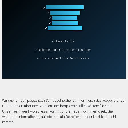
Türöffnung aller Arten
✓
Fahrzeugöffnung
✓
Tresoröffnung
✓
Schließanlagen
✓
Schadenbeseitigung
✓
✓ Service-Hotline
✓ sofortige und terminbasierte Lösungen
✓ rund um die Uhr für Sie im Einsatz
Wir suchen den passenden Schlüsselnotdienst, informieren das kooperierende
Unternehmen über Ihre Situation und besprechen alles Weitere für Sie.
Unser Team weiß worauf es ankommt und erfragen von Ihnen direkt die
wichtigen Informationen, auf die man als Betroffener in der Hektik oft nicht
kommt.