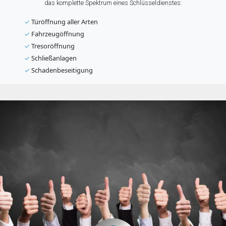
das komplette Spektrum eines Schlüsseldienstes:
✓
Türöffnung aller Arten
✓
Fahrzeugöffnung
✓
Tresoröffnung
✓
Schließanlagen
✓
Schadenbeseitigung