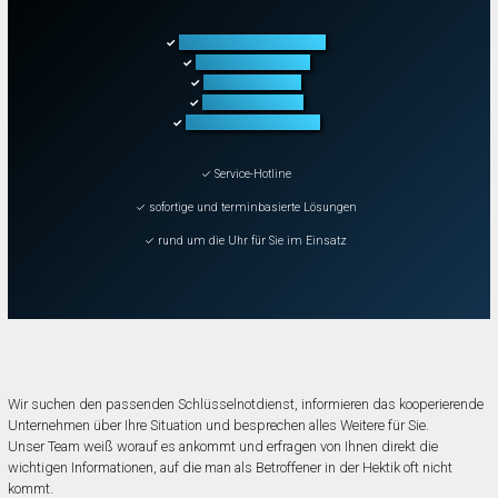
Türöffnung aller Arten
✓
Fahrzeugöffnung
✓
Tresoröffnung
✓
Schließanlagen
✓
Schadenbeseitigung
✓
✓ Service-Hotline
✓ sofortige und terminbasierte Lösungen
✓ rund um die Uhr für Sie im Einsatz
Wir suchen den passenden Schlüsselnotdienst, informieren das kooperierende
Unternehmen über Ihre Situation und besprechen alles Weitere für Sie.
Unser Team weiß worauf es ankommt und erfragen von Ihnen direkt die
wichtigen Informationen, auf die man als Betroffener in der Hektik oft nicht
kommt.