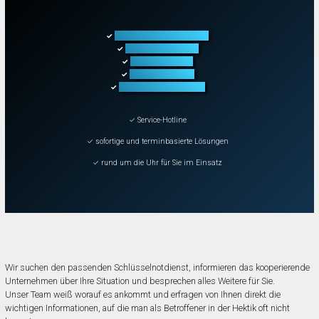
Türöffnung aller Arten
✓
Fahrzeugöffnung
✓
Tresoröffnung
✓
Schließanlagen
✓
Schadenbeseitigung
✓
✓ Service-Hotline
✓ sofortige und terminbasierte Lösungen
✓ rund um die Uhr für Sie im Einsatz
Wir suchen den passenden Schlüsselnotdienst, informieren das kooperierende
Unternehmen über Ihre Situation und besprechen alles Weitere für Sie.
Unser Team weiß worauf es ankommt und erfragen von Ihnen direkt die
wichtigen Informationen, auf die man als Betroffener in der Hektik oft nicht