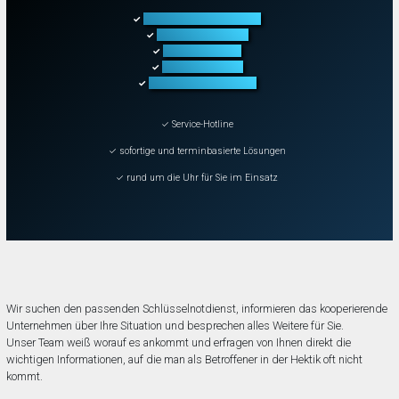
Türöffnung aller Arten
✓
Fahrzeugöffnung
✓
Tresoröffnung
✓
Schließanlagen
✓
Schadenbeseitigung
✓
✓ Service-Hotline
✓ sofortige und terminbasierte Lösungen
✓ rund um die Uhr für Sie im Einsatz
Wir suchen den passenden Schlüsselnotdienst, informieren das kooperierende
Unternehmen über Ihre Situation und besprechen alles Weitere für Sie.
Unser Team weiß worauf es ankommt und erfragen von Ihnen direkt die
wichtigen Informationen, auf die man als Betroffener in der Hektik oft nicht
kommt.