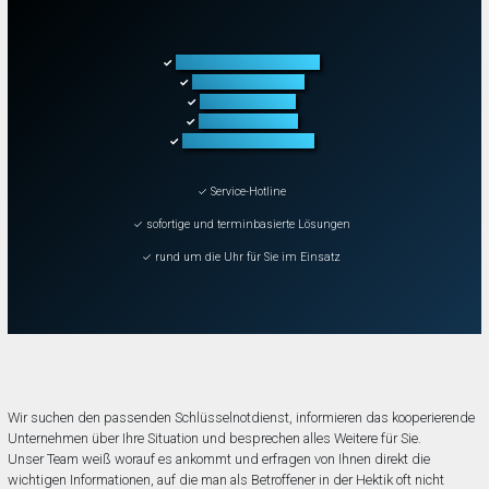
Türöffnung aller Arten
✓
Fahrzeugöffnung
✓
Tresoröffnung
✓
Schließanlagen
✓
Schadenbeseitigung
✓
✓ Service-Hotline
✓ sofortige und terminbasierte Lösungen
✓ rund um die Uhr für Sie im Einsatz
Wir suchen den passenden Schlüsselnotdienst, informieren das kooperierende
Unternehmen über Ihre Situation und besprechen alles Weitere für Sie.
Unser Team weiß worauf es ankommt und erfragen von Ihnen direkt die
wichtigen Informationen, auf die man als Betroffener in der Hektik oft nicht