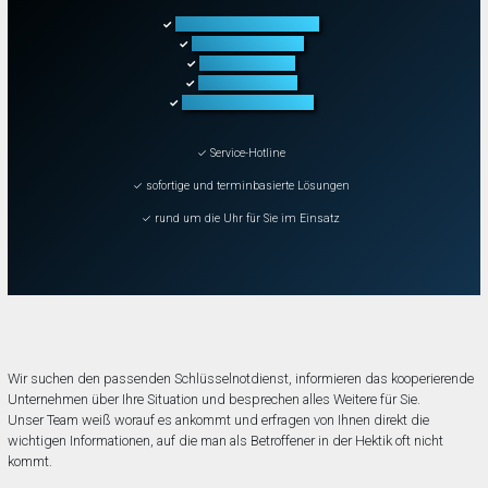
Türöffnung aller Arten
✓
Fahrzeugöffnung
✓
Tresoröffnung
✓
Schließanlagen
✓
Schadenbeseitigung
✓
✓ Service-Hotline
✓ sofortige und terminbasierte Lösungen
✓ rund um die Uhr für Sie im Einsatz
Wir suchen den passenden Schlüsselnotdienst, informieren das kooperierende
Unternehmen über Ihre Situation und besprechen alles Weitere für Sie.
Unser Team weiß worauf es ankommt und erfragen von Ihnen direkt die
wichtigen Informationen, auf die man als Betroffener in der Hektik oft nicht
kommt.