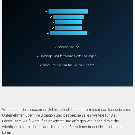
Türöffnung aller Arten
✓
Fahrzeugöffnung
✓
Tresoröffnung
✓
Schließanlagen
✓
Schadenbeseitigung
✓
✓ Service-Hotline
✓ sofortige und terminbasierte Lösungen
✓ rund um die Uhr für Sie im Einsatz
Wir suchen den passenden Schlüsselnotdienst, informieren das kooperierende
Unternehmen über Ihre Situation und besprechen alles Weitere für Sie.
Unser Team weiß worauf es ankommt und erfragen von Ihnen direkt die
wichtigen Informationen, auf die man als Betroffener in der Hektik oft nicht
kommt.