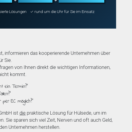
✓
✓
sierte Lösungen
✓ rund um die Uhr für Sie im Einsatz
t, informieren das kooperierende Unternehmen über
r Sie.
agen von Ihnen direkt die wichtigen Informationen,
 nicht kommt.
ht ein Termin?”
llen?”
r per EC möglich?”
 GmbH ist
die
praktische Lösung für Hülsede, um im
en. Sie sparen sich viel Zeit, Nerven und oft auch Geld,
nden Unternehmen herstellen.