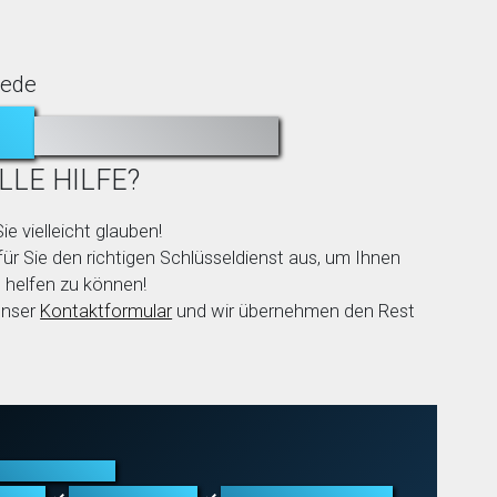
sede
N?
AUSGESPERRT?
LLE HILFE?
ie vielleicht glauben!
ür Sie den richtigen Schlüsseldienst aus, um Ihnen
 helfen zu können!
unser
Kontaktformular
und wir übernehmen den Rest
röffnung aller
fnung
Schließanlagen
Schadenbeseitigung