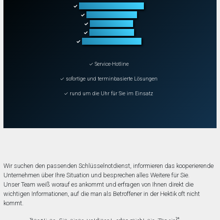
Türöffnung aller Arten
✓
Fahrzeugöffnung
✓
Tresoröffnung
✓
Schließanlagen
✓
Schadenbeseitigung
✓
✓ Service-Hotline
✓ sofortige und terminbasierte Lösungen
✓ rund um die Uhr für Sie im Einsatz
Wir suchen den passenden Schlüsselnotdienst, informieren das kooperierende
Unternehmen über Ihre Situation und besprechen alles Weitere für Sie.
Unser Team weiß worauf es ankommt und erfragen von Ihnen direkt die
wichtigen Informationen, auf die man als Betroffener in der Hektik oft nicht
kommt.