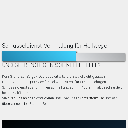
Schlüsseldienst-Vermittlung für Hellwege
TÜR ZUGEFALLEN?
AUSGESPERRT?
UND SIE BENÖTIGEN SCHNELLE HILFE?
Kein Grund zur Sorge - Das passiert öfter als Sie vielleicht glauben!
Unser Vermittlungsservice für Hellwege sucht für Sie den richtigen
Schlüsseldienst aus, um Ihnen schnell und auf Ihr Problem maßgeschneidert
helfen zu können!
Sie
rufen uns an
oder kontaktieren uns über unser
Kontaktformular
und wir
übernehmen den Rest für Sie.