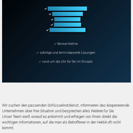
Türöffnung aller Arten
✓
Fahrzeugöffnung
✓
Tresoröffnung
✓
Schließanlagen
✓
Schadenbeseitigung
✓
✓ Service-Hotline
✓ sofortige und terminbasierte Lösungen
✓ rund um die Uhr für Sie im Einsatz
Wir suchen den passenden Schlüsselnotdienst, informieren das kooperierende
Unternehmen über Ihre Situation und besprechen alles Weitere für Sie.
Unser Team weiß worauf es ankommt und erfragen von Ihnen direkt die
wichtigen Informationen, auf die man als Betroffener in der Hektik oft nicht
kommt.