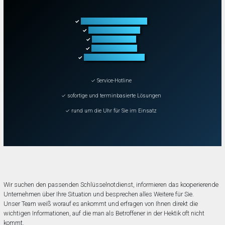
Türöffnung aller Arten
✓
Fahrzeugöffnung
✓
Tresoröffnung
✓
Schließanlagen
✓
Schadenbeseitigung
✓
✓ Service-Hotline
✓ sofortige und terminbasierte Lösungen
✓ rund um die Uhr für Sie im Einsatz
Wir suchen den passenden Schlüsselnotdienst, informieren das kooperierende
Unternehmen über Ihre Situation und besprechen alles Weitere für Sie.
Unser Team weiß worauf es ankommt und erfragen von Ihnen direkt die
wichtigen Informationen, auf die man als Betroffener in der Hektik oft nicht
kommt.