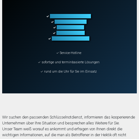
Türöffnung aller Arten
✓
Fahrzeugöffnung
✓
Tresoröffnung
✓
Schließanlagen
✓
Schadenbeseitigung
✓
✓ Service-Hotline
✓ sofortige und terminbasierte Lösungen
✓ rund um die Uhr für Sie im Einsatz
Wir suchen den passenden Schlüsselnotdienst, informieren das kooperierende
Unternehmen über Ihre Situation und besprechen alles Weitere für Sie.
Unser Team weiß worauf es ankommt und erfragen von Ihnen direkt die
wichtigen Informationen, auf die man als Betroffener in der Hektik oft nicht