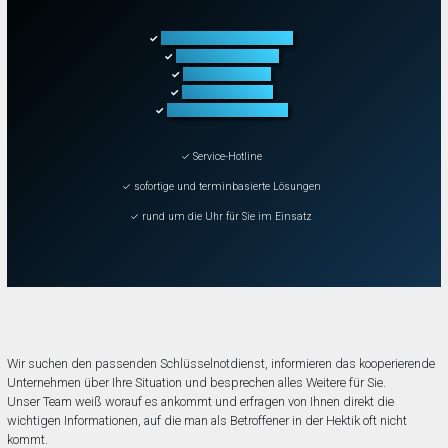
Türöffnung aller Arten
✓
Fahrzeugöffnung
✓
Tresoröffnung
✓
Schließanlagen
✓
Schadenbeseitigung
✓
✓ Service-Hotline
✓ sofortige und terminbasierte Lösungen
✓ rund um die Uhr für Sie im Einsatz
Wir suchen den passenden Schlüsselnotdienst, informieren das kooperierende
Unternehmen über Ihre Situation und besprechen alles Weitere für Sie.
Unser Team weiß worauf es ankommt und erfragen von Ihnen direkt die
wichtigen Informationen, auf die man als Betroffener in der Hektik oft nicht
kommt.