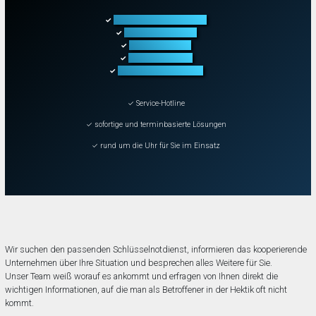
Türöffnung aller Arten
✓
Fahrzeugöffnung
✓
Tresoröffnung
✓
Schließanlagen
✓
Schadenbeseitigung
✓
✓ Service-Hotline
✓ sofortige und terminbasierte Lösungen
✓ rund um die Uhr für Sie im Einsatz
Wir suchen den passenden Schlüsselnotdienst, informieren das kooperierende
Unternehmen über Ihre Situation und besprechen alles Weitere für Sie.
Unser Team weiß worauf es ankommt und erfragen von Ihnen direkt die
wichtigen Informationen, auf die man als Betroffener in der Hektik oft nicht
kommt.