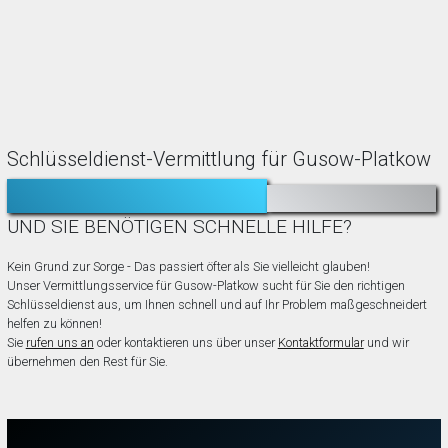
Schlüsseldienst-Vermittlung für Gusow-Platkow
TÜR ZUGEFALLEN?
AUSGESPERRT?
UND SIE BENÖTIGEN SCHNELLE HILFE?
Kein Grund zur Sorge - Das passiert öfter als Sie vielleicht glauben!
Unser Vermittlungsservice für Gusow-Platkow sucht für Sie den richtigen
Schlüsseldienst aus, um Ihnen schnell und auf Ihr Problem maßgeschneidert
helfen zu können!
Sie
rufen uns an
oder kontaktieren uns über unser
Kontaktformular
und wir
übernehmen den Rest für Sie.