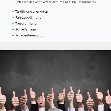
umfassen das komplette Spektrum eines Schlüsseldienstes:
✓
Türöffnung aller Arten
✓
Fahrzeugöffnung
✓
Tresoröffnung
✓
Schließanlagen
✓
Schadenbeseitigung