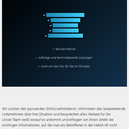
Türöffnung aller Arten
✓
Fahrzeugöffnung
✓
Tresoröffnung
✓
Schließanlagen
✓
Schadenbeseitigung
✓
✓ Service-Hotline
✓ sofortige und terminbasierte Lösungen
✓ rund um die Uhr für Sie im Einsatz
Wir suchen den passenden Schlüsselnotdienst, informieren das kooperierende
Unternehmen über Ihre Situation und besprechen alles Weitere für Sie.
Unser Team weiß worauf es ankommt und erfragen von Ihnen direkt die
wichtigen Informationen, auf die man als Betroffener in der Hektik oft nicht