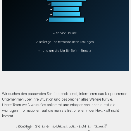
Fahrzeugöffnung
✓
Tresoröffnung
✓
Schließanlagen
✓
Schadenbeseitigung
✓
✓ Service-Hotline
✓ sofortige und terminbasierte Lösungen
✓ rund um die Uhr für Sie im Einsatz
Wir suchen den passenden Schlüsselnotdienst, informieren das kooperierende
Unternehmen über Ihre Situation und besprechen alles Weitere für Sie.
Unser Team weiß worauf es ankommt und erfragen von Ihnen direkt die
wichtigen Informationen, auf die man als Betroffener in der Hektik oft nicht
kommt.
„Benötigen Sie einen Notdienst, oder reicht ein Termin?”