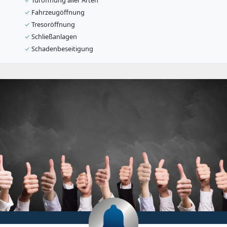
✓
Türöffnung aller Arten
✓
Fahrzeugöffnung
✓
Tresoröffnung
✓
Schließanlagen
✓
Schadenbeseitigung