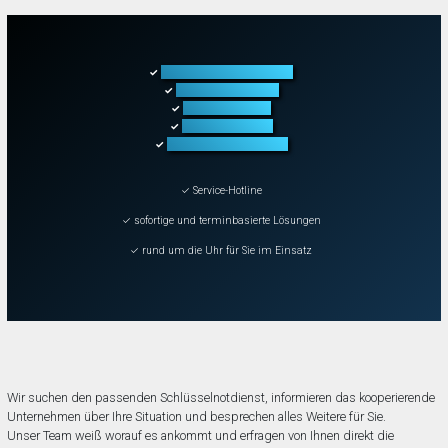
Türöffnung aller Arten
✓
Fahrzeugöffnung
✓
Tresoröffnung
✓
Schließanlagen
✓
Schadenbeseitigung
✓
✓ Service-Hotline
✓ sofortige und terminbasierte Lösungen
✓ rund um die Uhr für Sie im Einsatz
Wir suchen den passenden Schlüsselnotdienst, informieren das kooperierende
Unternehmen über Ihre Situation und besprechen alles Weitere für Sie.
Unser Team weiß worauf es ankommt und erfragen von Ihnen direkt die