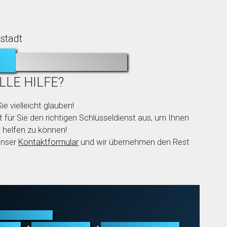
stadt
N?
AUSGESPERRT?
LLE HILFE?
ie vielleicht glauben!
 für Sie den richtigen Schlüsseldienst aus, um Ihnen
 helfen zu können!
unser
Kontaktformular
und wir übernehmen den Rest
röffnung aller
fnung
Schließanlagen
Schadenbeseitigung