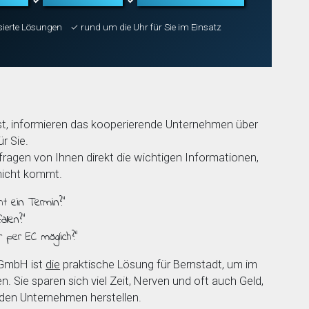
✓
✓
sierte Lösungen
✓ rund um die Uhr für Sie im Einsatz
t, informieren das kooperierende Unternehmen über
r Sie.
agen von Ihnen direkt die wichtigen Informationen,
 nicht kommt.
ht ein Termin?”
llen?”
r per EC möglich?”
 GmbH ist
die
praktische Lösung für Bernstadt, um im
en. Sie sparen sich viel Zeit, Nerven und oft auch Geld,
nden Unternehmen herstellen.