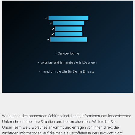
Türöffnung aller Arten
✓
Fahrzeugöffnung
✓
Tresoröffnung
✓
Schließanlagen
✓
Schadenbeseitigung
✓
✓ Service-Hotline
✓ sofortige und terminbasierte Lösungen
✓ rund um die Uhr für Sie im Einsatz
Wir suchen den passenden Schlüsselnotdienst, informieren das kooperierende
Unternehmen über Ihre Situation und besprechen alles Weitere für Sie.
Unser Team weiß worauf es ankommt und erfragen von Ihnen direkt die
wichtigen Informationen, auf die man als Betroffener in der Hektik oft nicht