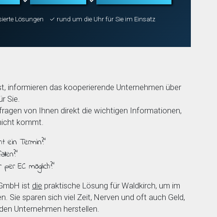
✓
✓
sierte Lösungen
✓ rund um die Uhr für Sie im Einsatz
t, informieren das kooperierende Unternehmen über
r Sie.
agen von Ihnen direkt die wichtigen Informationen,
 nicht kommt.
ht ein Termin?”
llen?”
r per EC möglich?”
 GmbH ist
die
praktische Lösung für Waldkirch, um im
en. Sie sparen sich viel Zeit, Nerven und oft auch Geld,
nden Unternehmen herstellen.