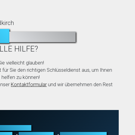
dkirch
N?
AUSGESPERRT?
LLE HILFE?
ie vielleicht glauben!
 für Sie den richtigen Schlüsseldienst aus, um Ihnen
 helfen zu können!
unser
Kontaktformular
und wir übernehmen den Rest
röffnung aller
fnung
Schließanlagen
Schadenbeseitigung