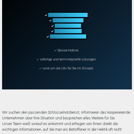
Türöffnung aller Arten
✓
Fahrzeugöffnung
✓
Tresoröffnung
✓
Schließanlagen
✓
Schadenbeseitigung
✓
✓ Service-Hotline
✓ sofortige und terminbasierte Lösungen
✓ rund um die Uhr für Sie im Einsatz
Wir suchen den passenden Schlüsselnotdienst, informieren das kooperierende
Unternehmen über Ihre Situation und besprechen alles Weitere für Sie.
Unser Team weiß worauf es ankommt und erfragen von Ihnen direkt die
wichtigen Informationen, auf die man als Betroffener in der Hektik oft nicht