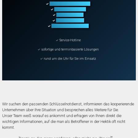
Türöffnung aller Arten
✓
Fahrzeugöffnung
✓
Tresoröffnung
✓
Schließanlagen
✓
Schadenbeseitigung
✓
✓ Service-Hotline
✓ sofortige und terminbasierte Lösungen
✓ rund um die Uhr für Sie im Einsatz
Wir suchen den passenden Schlüsselnotdienst, informieren das kooperierende
Unternehmen über Ihre Situation und besprechen alles Weitere für Sie.
Unser Team weiß worauf es ankommt und erfragen von Ihnen direkt die
wichtigen Informationen, auf die man als Betroffener in der Hektik oft nicht
kommt.