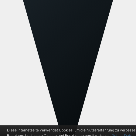
Diese Internetseite verwendet Cookies, um die Nutzererfahrung zu verbesse
Benutzern bestimmte Dienste und Funktionen bereitzustellen.
Details
Datens