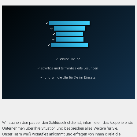
Türöffnung aller Arten
✓
Fahrzeugöffnung
✓
Tresoröffnung
✓
Schließanlagen
✓
Schadenbeseitigung
✓
✓ Service-Hotline
✓ sofortige und terminbasierte Lösungen
✓ rund um die Uhr für Sie im Einsatz
Wir suchen den passenden Schlüsselnotdienst, informieren das kooperierende
Unternehmen über Ihre Situation und besprechen alles Weitere für Sie.
Unser Team weiß worauf es ankommt und erfragen von Ihnen direkt die