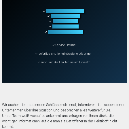
Türöffnung aller Arten
✓
Fahrzeugöffnung
✓
Tresoröffnung
✓
Schließanlagen
✓
Schadenbeseitigung
✓
✓ Service-Hotline
✓ sofortige und terminbasierte Lösungen
✓ rund um die Uhr für Sie im Einsatz
Wir suchen den passenden Schlüsselnotdienst, informieren das kooperierende
Unternehmen über Ihre Situation und besprechen alles Weitere für Sie.
Unser Team weiß worauf es ankommt und erfragen von Ihnen direkt die
wichtigen Informationen, auf die man als Betroffener in der Hektik oft nicht
kommt.