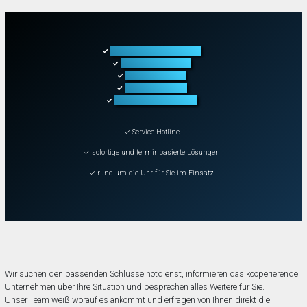
Türöffnung aller Arten
✓
Fahrzeugöffnung
✓
Tresoröffnung
✓
Schließanlagen
✓
Schadenbeseitigung
✓
✓ Service-Hotline
✓ sofortige und terminbasierte Lösungen
✓ rund um die Uhr für Sie im Einsatz
Wir suchen den passenden Schlüsselnotdienst, informieren das kooperierende
Unternehmen über Ihre Situation und besprechen alles Weitere für Sie.
Unser Team weiß worauf es ankommt und erfragen von Ihnen direkt die