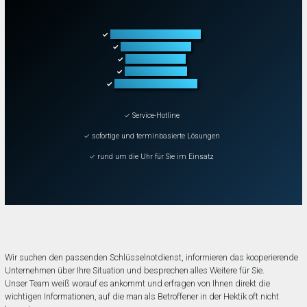
Türöffnung aller Arten
✓
Fahrzeugöffnung
✓
Tresoröffnung
✓
Schließanlagen
✓
Schadenbeseitigung
✓
✓ Service-Hotline
✓ sofortige und terminbasierte Lösungen
✓ rund um die Uhr für Sie im Einsatz
Wir suchen den passenden Schlüsselnotdienst, informieren das kooperierende
Unternehmen über Ihre Situation und besprechen alles Weitere für Sie.
Unser Team weiß worauf es ankommt und erfragen von Ihnen direkt die
wichtigen Informationen, auf die man als Betroffener in der Hektik oft nicht