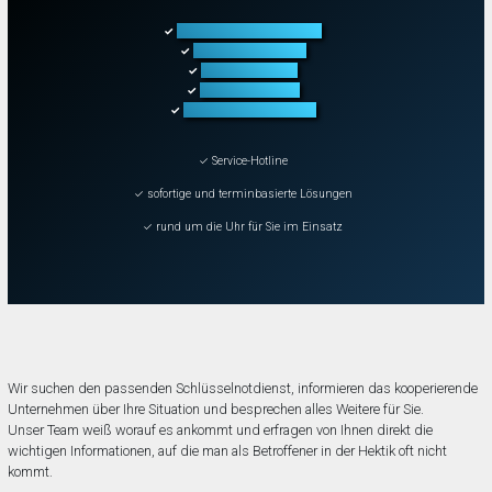
Türöffnung aller Arten
✓
Fahrzeugöffnung
✓
Tresoröffnung
✓
Schließanlagen
✓
Schadenbeseitigung
✓
✓ Service-Hotline
✓ sofortige und terminbasierte Lösungen
✓ rund um die Uhr für Sie im Einsatz
Wir suchen den passenden Schlüsselnotdienst, informieren das kooperierende
Unternehmen über Ihre Situation und besprechen alles Weitere für Sie.
Unser Team weiß worauf es ankommt und erfragen von Ihnen direkt die
wichtigen Informationen, auf die man als Betroffener in der Hektik oft nicht
kommt.