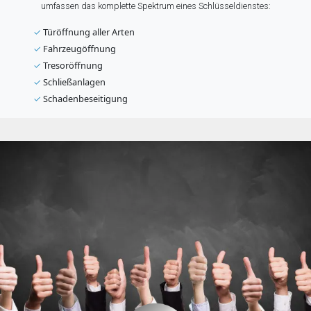
umfassen das komplette Spektrum eines Schlüsseldienstes:
✓
Türöffnung aller Arten
✓
Fahrzeugöffnung
✓
Tresoröffnung
✓
Schließanlagen
✓
Schadenbeseitigung